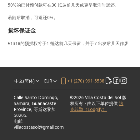
50%的已付预付款可在30 抵达前几天或更早取消时退还。
若随后取消，可返还0%。
损坏保证金
€1318的预授权将于1 抵达前几天保留，并于7 出发后几天作废
中文(简体)
EUR
+1 (270) 991-5538
Calle Santo Domingo,
©
2026
Villa Costa del Sol
版
Samara, Guanacaste
权所有
- 由以下单位提供
洛
Province, 哥斯达黎加
克菲勒（Lodgify）
50205
.
电邮
:
villacostasol@gmail.com