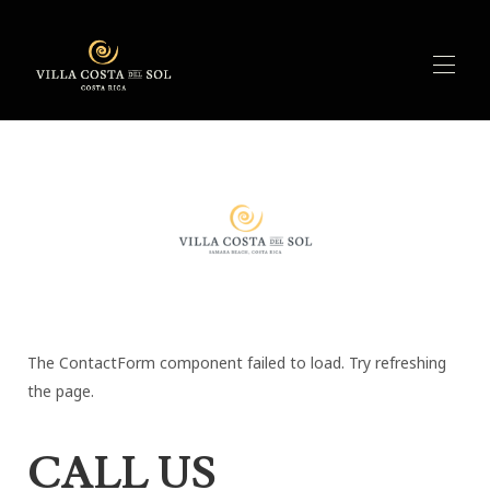
Home
Aperçu
▾
Caractéristiques
Activités
Disponibilité
Tarifs
Avis
Contact
The ContactForm component failed to load. Try refreshing
the page.
CALL US